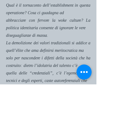
Qual è il tornaconto dell’establishment in questa
operazione? Cosa ci guadagna ad
abbracciare con fervore la woke culture? La
politica identitaria consente di ignorare le vere
diseguaglianze di massa.
La demolizione dei valori tradizionali si addice a
quell’élite che ama definirsi meritocratica ma
solo per nascondere i difetti della società che ha
costruito: dietro l’idolatria del talento c’è
quella delle “credenziali”, c’è l’egemonia dei
tecnici e degli esperti, caste autoreferenziali che
non hanno conti da rendere, non devono mai
rispondere dei disastri compiuti. La selezione in
base alle “credenziali”, però, non ha nulla a che
vedere con il talento o con il merito: è quella
dei network, delle cordate, dei clan, delle
solidarietà mafiose. Tutta la storia della
globalizzazione