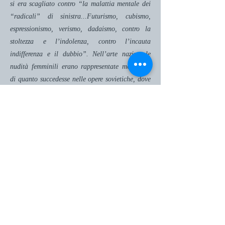
si era scagliato contro “la malattia mentale dei
“radicali” di sinistra...Futurismo, cubismo,
espressionismo, verismo, dadaismo, contro la
stoltezza e l’indolenza, contro l’incauta
indifferenza e il dubbio”. Nell’arte nazista le
nudità femminili erano rappresentate molto più
di quanto succedesse nelle opere sovietiche, dove
la donna indossava abiti castigati, tute da lavoro
o costumi tradizionali. Le arti figurative del
nazismo si ispiravano al neoclassicismo e al
romanticismo; le origini del realismo sovietico,
invece, vanno fatte risalire al movimento degli
Ambulanti, che intorno al 1860 avevano rifiutato
i dettami accademici tradizionali.
La risoluzione sovietica per il “Riassetto delle
organizzazioni letterarie e artistiche” fu
approvata nel 1932, prima della salita al potere
di Hitler in Germania. Le istituzioni