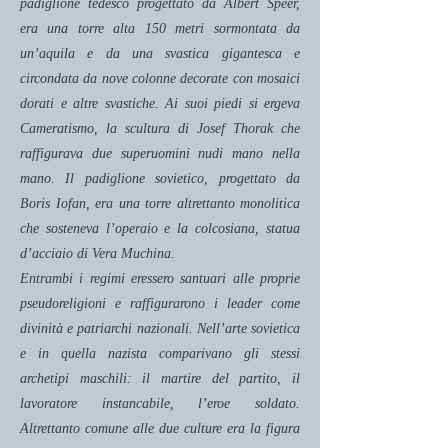
padiglione tedesco progettato da Albert Speer,
era una torre alta 150 metri sormontata da
un’aquila e da una svastica gigantesca e
circondata da nove colonne decorate con mosaici
dorati e altre svastiche. Ai suoi piedi si ergeva
Cameratismo, la scultura di Josef Thorak che
raffigurava due superuomini nudi mano nella
mano. Il padiglione sovietico, progettato da
Boris Iofan, era una torre altrettanto monolitica
che sosteneva l’operaio e la colcosiana, statua
d’acciaio di Vera Muchina.
Entrambi i regimi eressero santuari alle proprie
pseudoreligioni e raffigurarono i leader come
divinità e patriarchi nazionali. Nell’arte sovietica
e in quella nazista comparivano gli stessi
archetipi maschili: il martire del partito, il
lavoratore instancabile, l’eroe soldato.
Altrettanto comune alle due culture era la figura