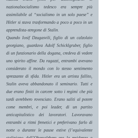
nazionalsocialismo tedesco era sempre più
assimilabile al “socialismo in un solo paese” e
Hitler si stava trasformando a poco a poco in un
apprendista-stregone di Stalin.
Quando Iosif Dzugasvili, figlio di un calzolaio
georgiano, guardava Adolf Schicklgruber, figlio
di un funzionario della dogana, credeva di vedere
uno spirito affine. Da ragazzi, entrambi avevano
considerato il mondo con lo stesso sentimento
sprezzante di sfida. Hitler era un artista fallito,
Stalin aveva abbandonato il seminario. Tutti e
due erano finiti in carcere sotto i regimi che più
tardi avrebbero rovesciato. Erano saliti al potere
come membri, e poi leader, di un partito
anticapitalistico dei lavoratori. Lavoravano
entrambi a ritmi frenetici e preferivano farlo di
notte o durante le pause estive (l’equivalente
staliniano dell’Obersalzberg era la residenza a